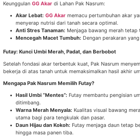
Keunggulan
GG Akar
di Lahan Pak Nasrum:
Akar Lebat:
GG Akar
memacu pertumbuhan akar yang 
menyerap nutrisi dari tanah secara optimal.
Anti Stres Tanaman:
Menjaga bawang merah tetap ta
Mencegah Macet Tumbuh:
Dengan perakaran yang 
Futay: Kunci Umbi Merah, Padat, dan Berbobot
Setelah fondasi akar terbentuk kuat, Pak Nasrum men
bekerja di atas tanah untuk memaksimalkan hasil akhir um
Mengapa Pak Nasrum Memilih Futay?
Hasil Umbi “Mentes”:
Futay membantu pengisian umb
ditimbang.
Warna Merah Menyala:
Kualitas visual bawang mera
utama bagi para tengkulak dan pasar.
Daun Hijau dan Kokoh:
Futay menjaga daun tetap ber
hingga masa panen tiba.