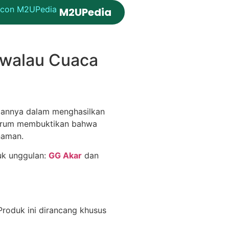
M2UPedia
 walau Cuaca
ilannya dalam menghasilkan
Nasrum membuktikan bahwa
naman.
uk unggulan:
GG Akar
dan
 Produk ini dirancang khusus