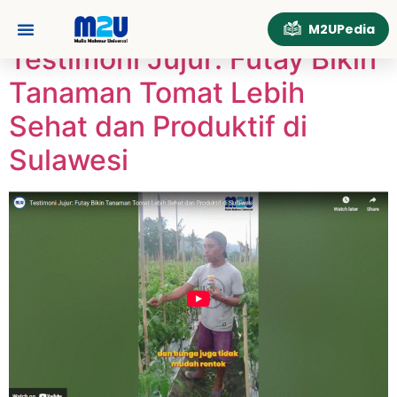
Tag:
AgribisnisTomat
M2UPedia
Testimoni Jujur: Futay Bikin
Tentang Kami
Hubungi Kami
Tanaman Tomat Lebih
Sehat dan Produktif di
Sulawesi