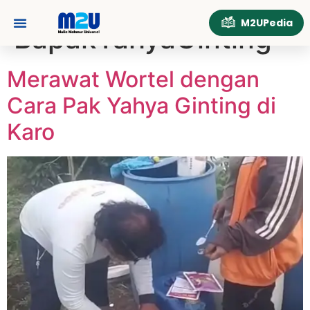
Tag:
M2UPedia
BapakYahyaGinting
Merawat Wortel dengan
Cara Pak Yahya Ginting di
Karo