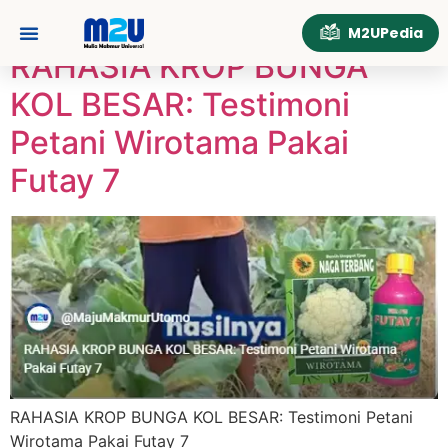
Tag:
bungakol
M2UPedia
RAHASIA KROP BUNGA
Tentang Kami
Hubungi Kami
KOL BESAR: Testimoni
Petani Wirotama Pakai
Futay 7
RAHASIA KROP BUNGA KOL BESAR: Testimoni Petani
Wirotama Pakai Futay 7