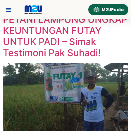
Tag:
FutaySolusiPadi
M2UPedia
PETANI LAMPUNG UNGKAP
Tentang Kami
Hubungi Kami
KEUNTUNGAN FUTAY
UNTUK PADI – Simak
Testimoni Pak Suhadi!