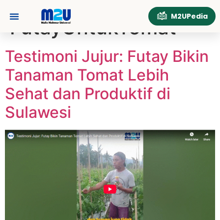
Tag:
M2UPedia
FutayUntukTomat
Testimoni Jujur: Futay Bikin
Tanaman Tomat Lebih
Sehat dan Produktif di
Sulawesi