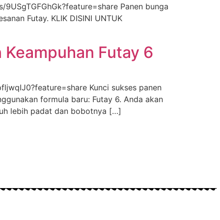
rts/9USgTGFGhGk?feature=share Panen bunga
mesanan Futay. KLIK DISINI UNTUK
n Keampuhan Futay 6
fljwqIJ0?feature=share Kunci sukses panen
enggunakan formula baru: Futay 6. Anda akan
uh lebih padat dan bobotnya […]