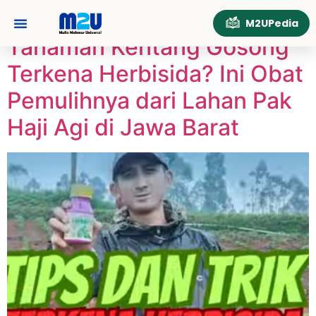
Tag:
InfoPertanian
M2UPedia
Tanaman Kentang Gosong
Tentang Kami
Hubungi Kami
Terkena Herbisida? Ini Obat
Pemulihnya dari Lahan Pak
Haji Agi di Jawa Barat