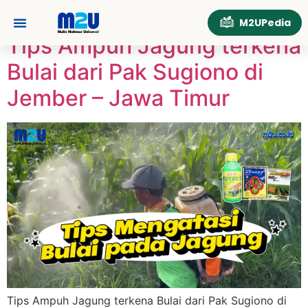
Tag:
Jagung
M2UPedia
Tips Ampuh Jagung terkena
Tentang Kami
Hubungi Kami
Bulai dari Pak Sugiono di
Jember – Jawa Timur
Tips Ampuh Jagung terkena Bulai dari Pak Sugiono di