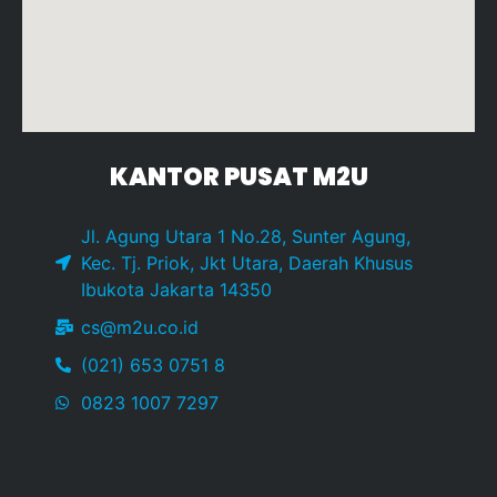
KANTOR PUSAT M2U
Jl. Agung Utara 1 No.28, Sunter Agung,
Kec. Tj. Priok, Jkt Utara, Daerah Khusus
Ibukota Jakarta 14350
cs@m2u.co.id
(021) 653 0751 8
0823 1007 7297