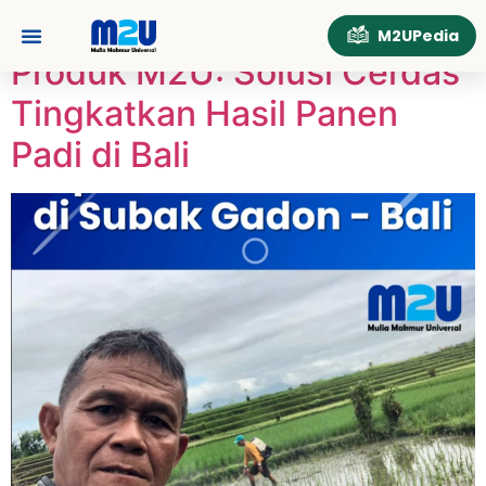
Tag:
PadiBali
M2UPedia
Produk M2U: Solusi Cerdas
Tentang Kami
Hubungi Kami
Tingkatkan Hasil Panen
Padi di Bali