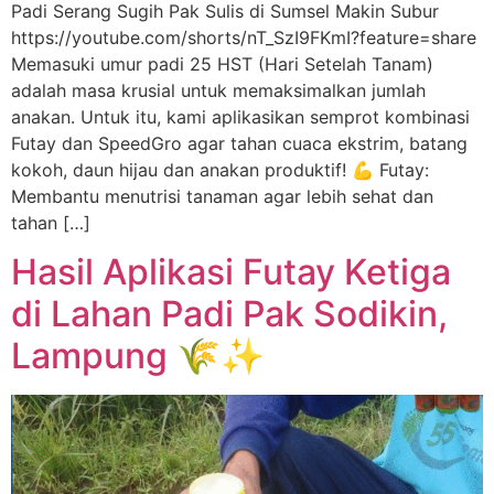
Padi Serang Sugih Pak Sulis di Sumsel Makin Subur
https://youtube.com/shorts/nT_SzI9FKmI?feature=share
Memasuki umur padi 25 HST (Hari Setelah Tanam)
adalah masa krusial untuk memaksimalkan jumlah
anakan. Untuk itu, kami aplikasikan semprot kombinasi
Futay dan SpeedGro agar tahan cuaca ekstrim, batang
kokoh, daun hijau dan anakan produktif! 💪 Futay:
Membantu menutrisi tanaman agar lebih sehat dan
tahan […]
Hasil Aplikasi Futay Ketiga
di Lahan Padi Pak Sodikin,
Lampung 🌾✨