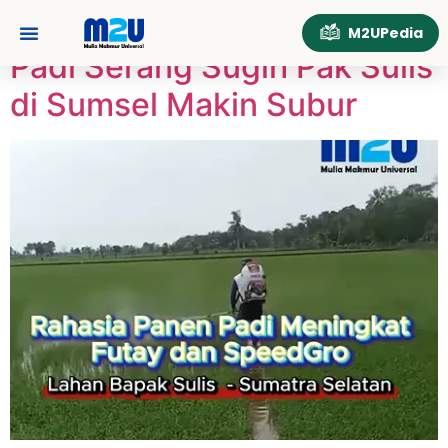
Tag:
PadiSubur
M2UPedia
Padi Serang Sugih Pak Sulis
Tentang Kami
Hubungi Kami
di Sumsel Makin Subur