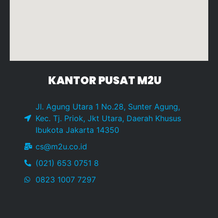
KANTOR PUSAT M2U
Jl. Agung Utara 1 No.28, Sunter Agung,
Kec. Tj. Priok, Jkt Utara, Daerah Khusus
Ibukota Jakarta 14350
cs@m2u.co.id
(021) 653 0751 8
0823 1007 7297