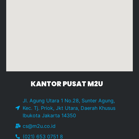
KANTOR PUSAT M2U
Jl. Agung Utara 1 No.28, Sunter Agung,
Kec. Tj. Priok, Jkt Utara, Daerah Khusus
Ibukota Jakarta 14350
cs@m2u.co.id
(021) 653 0751 8