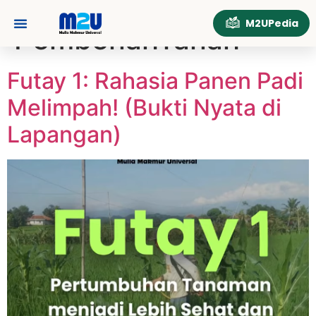
Tag:
M2UPedia
PembenahTanah
Tentang Kami
Hubungi Kami
Futay 1: Rahasia Panen Padi
Melimpah! (Bukti Nyata di
Lapangan)