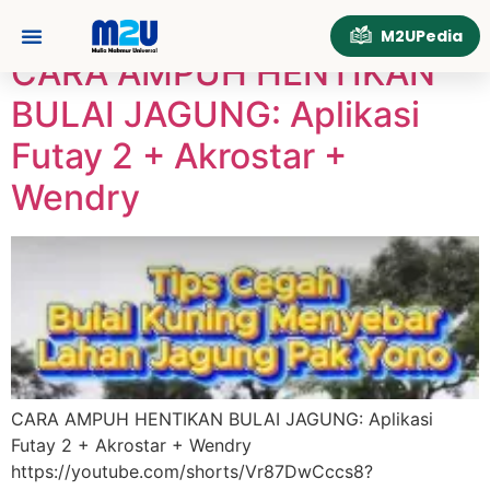
Tag:
PetaniMagetan
M2UPedia
CARA AMPUH HENTIKAN
Tentang Kami
Hubungi Kami
BULAI JAGUNG: Aplikasi
Futay 2 + Akrostar +
Wendry
CARA AMPUH HENTIKAN BULAI JAGUNG: Aplikasi
Futay 2 + Akrostar + Wendry
https://youtube.com/shorts/Vr87DwCccs8?