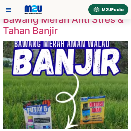
Tag:
PetaniNganjuk
M2UPedia
Bawang Merah Anti Stres &
Tahan Banjir