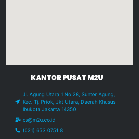
KANTOR PUSAT M2U
Jl. Agung Utara 1 No.28, Sunter Agung,
Kec. Tj. Priok, Jkt Utara, Daerah Khusus
Ibukota Jakarta 14350
cs@m2u.co.id
(021) 653 0751 8