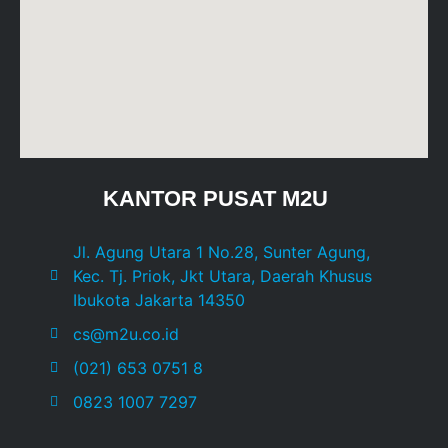
KANTOR PUSAT M2U
Jl. Agung Utara 1 No.28, Sunter Agung,
Kec. Tj. Priok, Jkt Utara, Daerah Khusus
Ibukota Jakarta 14350
cs@m2u.co.id
(021) 653 0751 8
0823 1007 7297