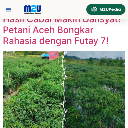
Tag:
RahasiaPetani
M2UPedia
Hasil Cabai Makin Dahsyat!
Tentang Kami
Hubungi Kami
Petani Aceh Bongkar
Rahasia dengan Futay 7!