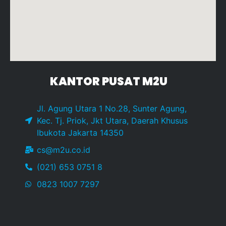
KANTOR PUSAT M2U
Jl. Agung Utara 1 No.28, Sunter Agung,
Kec. Tj. Priok, Jkt Utara, Daerah Khusus
Ibukota Jakarta 14350
cs@m2u.co.id
(021) 653 0751 8
0823 1007 7297