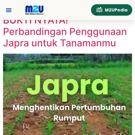
Tag:
uji coba
M2UPedia
BUKTI NYATA!
Perbandingan Penggunaan
Japra untuk Tanamanmu