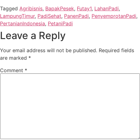
Tagged
Agribisnis
,
BapakPesek
,
Futay1
,
LahanPadi
,
LampungTimur
,
PadiSehat
,
PanenPadi
,
PenyemprotanPadi
,
PertanianIndonesia
,
PetaniPadi
Leave a Reply
Your email address will not be published.
Required fields
are marked
*
Comment
*