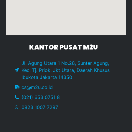
KANTOR PUSAT M2U
Jl. Agung Utara 1 No.28, Sunter Agung,
Kec. Tj. Priok, Jkt Utara, Daerah Khusus
Ibukota Jakarta 14350
cs@m2u.co.id
(021) 653 0751 8
0823 1007 7297