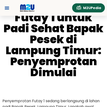
Futay 1 untuk Padi
M2UPedia
Sehat Bapak Pesek di
Futay 1 untuk
Tentang Kami
Hubungi Kami
Lampung Timur:
Padi Sehat Bapak
Penyemprotan
Pesek di
Dimulai
Lampung Timur:
Penyemprotan
Dimulai
Penyemprotan Futay 1 sedang berlangsung di lahan
padi Bapak Pesek, Lampung Timur. Langkah awal