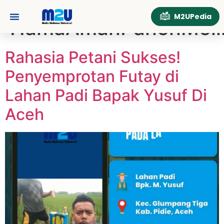
Tag:
M2UPedia
HamaAmanPanenMel
Tentang Kami
Hubungi Kami
Rahasia Petani Sukses!
Penyemprotan Futay di
Lahan Padi Bapak Yusuf Di
Aceh