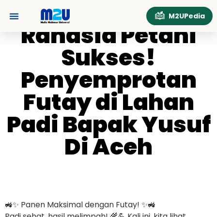
Rahasia Petani
M2UPedia
Sukses!
Rahasia Petani
Tentang Kami
Hubungi Kami
Penyemprotan Futay
Sukses!
di Lahan Padi Bapak
Penyemprotan
Yusuf Di Aceh
Futay di Lahan
Padi Bapak Yusuf
Di Aceh
🚜✨ Panen Maksimal dengan Futay! ✨🚜
Padi sehat, hasil melimpah! 🌾💪 Kali ini, kita lihat