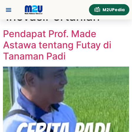
Tag:
M2UPedia
InovasiPertanian
Tentang Kami
Hubungi Kami
Pendapat Prof. Made
Astawa tentang Futay di
Tanaman Padi