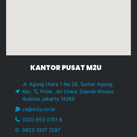
KANTOR PUSAT M2U
Jl. Agung Utara 1 No.28, Sunter Agung,
Kec. Tj. Priok, Jkt Utara, Daerah Khusus
Ibukota Jakarta 14350
cs@m2u.co.id
(021) 653 0751 8
0823 1007 7297