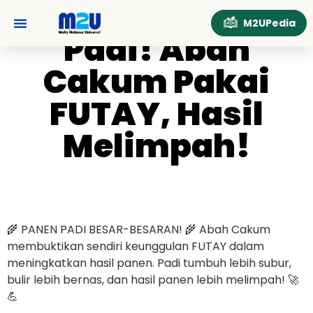
Panen Besar Padi!
Panen Besar
M2UPedia
Abah Cakum Pakai
Padi! Abah
Tentang Kami
Hubungi Kami
FUTAY, Hasil
Cakum Pakai
Melimpah!
FUTAY, Hasil
Melimpah!
🌾 PANEN PADI BESAR-BESARAN! 🌾 Abah Cakum
membuktikan sendiri keunggulan FUTAY dalam
meningkatkan hasil panen. Padi tumbuh lebih subur,
bulir lebih bernas, dan hasil panen lebih melimpah! 🚀
💪