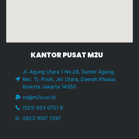
KANTOR PUSAT M2U
Jl. Agung Utara 1 No.28, Sunter Agung,
Kec. Tj. Priok, Jkt Utara, Daerah Khusus
Ibukota Jakarta 14350
cs@m2u.co.id
(021) 653 0751 8
0823 1007 7297