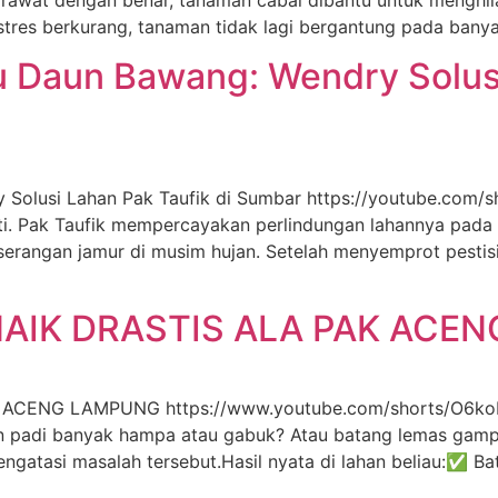
stres berkurang, tanaman tidak lagi bergantung pada banya
u Daun Bawang: Wendry Solusi
 Solusi Lahan Pak Taufik di Sumbar https://youtube.com/
ati. Pak Taufik mempercayakan perlindungan lahannya pada
rangan jamur di musim hujan. Setelah menyemprot pestisi
NAIK DRASTIS ALA PAK ACE
ACENG LAMPUNG https://www.youtube.com/shorts/O6koFjn
in padi banyak hampa atau gabuk? Atau batang lemas gam
atasi masalah tersebut.Hasil nyata di lahan beliau:✅ Bat