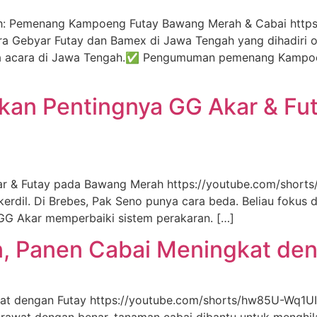
ah: Pemenang Kampoeng Futay Bawang Merah & Cabai http
ebyar Futay dan Bamex di Jawa Tengah yang dihadiri ole
ana acara di Jawa Tengah.✅ Pengumuman pemenang Kampoe
ikan Pentingnya GG Akar & F
ar & Futay pada Bawang Merah https://youtube.com/shorts
erdil. Di Brebes, Pak Seno punya cara beda. Beliau fokus 
GG Akar memperbaiki sistem perakaran. […]
n, Panen Cabai Meningkat de
at dengan Futay https://youtube.com/shorts/hw85U-Wq1UI S
g dirawat dengan benar, tanaman cabai dibantu untuk menghi