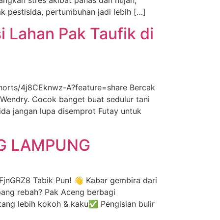
k pestisida, pertumbuhan jadi lebih […]
 Lahan Pak Taufik di
shorts/4j8CEknwz-A?feature=share Bercak
 Wendry. Cocok banget buat sedulur tani
da jangan lupa disemprot Futay untuk
NG LAMPUNG
GRZ8 Tabik Pun! 👋 Kabar gembira dari
pang rebah? Pak Aceng berbagi
ang lebih kokoh & kaku✅ Pengisian bulir