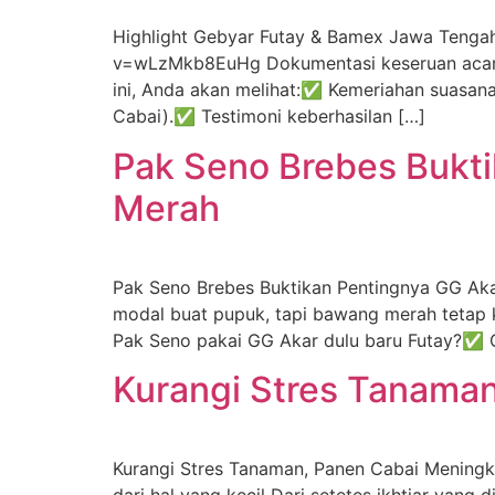
Highlight Gebyar Futay & Bamex Jawa Teng
v=wLzMkb8EuHg Dokumentasi keseruan acara G
ini, Anda akan melihat:✅ Kemeriahan suas
Cabai).✅ Testimoni keberhasilan […]
Pak Seno Brebes Bukt
Merah
Pak Seno Brebes Buktikan Pentingnya GG Ak
modal buat pupuk, tapi bawang merah tetap k
Pak Seno pakai GG Akar dulu baru Futay?✅ 
Kurangi Stres Tanama
Kurangi Stres Tanaman, Panen Cabai Meningk
dari hal yang kecil Dari setetes ikhtiar yan