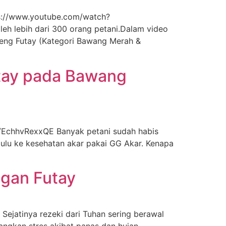
s://www.youtube.com/watch?
h lebih dari 300 orang petani.Dalam video
ng Futay (Kategori Bawang Merah &
utay pada Bawang
/EchhvRexxQE Banyak petani sudah habis
dulu ke kesehatan akar pakai GG Akar. Kenapa
ngan Futay
ejatinya rezeki dari Tuhan sering berawal
langkan stres akibat panas dan hujan,