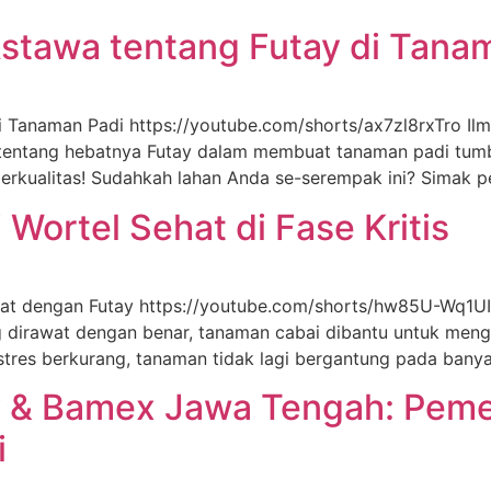
stawa tentang Futay di Tana
Tanaman Padi https://youtube.com/shorts/ax7zl8rxTro Ilmuw
a tentang hebatnya Futay dalam membuat tanaman padi tu
berkualitas! Sudahkah lahan Anda se-serempak ini? Simak 
 Wortel Sehat di Fase Kritis
at dengan Futay https://youtube.com/shorts/hw85U-Wq1UI S
ang dirawat dengan benar, tanaman cabai dibantu untuk meng
stres berkurang, tanaman tidak lagi bergantung pada banya
ay & Bamex Jawa Tengah: Pe
i