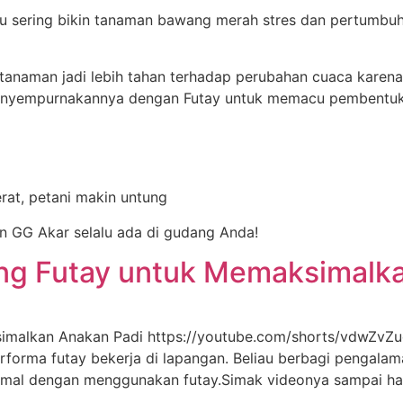
tu sering bikin tanaman bawang merah stres dan pertumb
anaman jadi lebih tahan terhadap perubahan cuaca karena
 menyempurnakannya dengan Futay untuk memacu pembentuk
rat, petani makin untung
an GG Akar selalu ada di gudang Anda!
ang Futay untuk Memaksimalk
imalkan Anakan Padi https://youtube.com/shorts/vdwZvZuq
performa futay bekerja di lapangan. Beliau berbagi pengala
imal dengan menggunakan futay.Simak videonya sampai ha